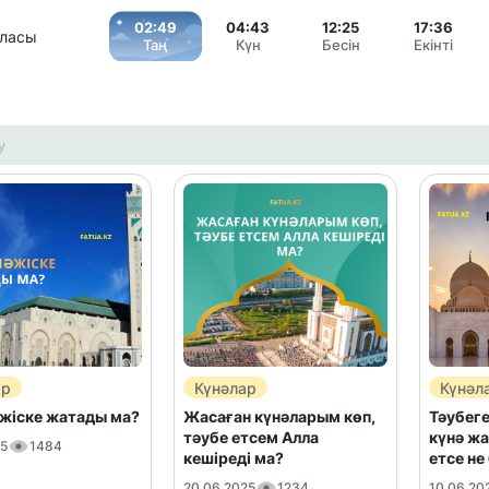
02:49
04:43
12:25
17:36
аласы
Таң
Күн
Бесін
Екінті
ар
Күнәлар
Күнәл
жіске жатады ма?
Жасаған күнәларым көп,
Тәубеге
тәубе етсем Алла
күнә жа
25
1484
кешіреді ма?
етсе не
20.06.2025
1234
10.06.20