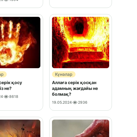
ар
Күнәлар
серік қосу
Аллаға серік қосқан
із не?
адамның жағдайы не
болмақ?
24
8618
19.05.2024
2936