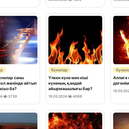
ар
Күнәлар
Күнәл
үнәлар саны
Үлкен күнә мен кіші
Аллаға 
сол жөнінде айтып
күнәның қандай
дегенім
асыз ба?
айырмашылығы бар?
19.05.20
24
3739
19.05.2024
4068