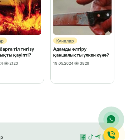
ар
Күнәлар
арға тіл тигізу
Адамды өлтіру
ықты қауіпті?
қаншалықты үлкен күнә?
24
2120
19.05.2024
3829
ар