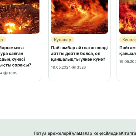
ар
Күнәлар
Күнәл
барымызға
Пайғамбар айтпаған сөзді
Пайғамб
ура салған
айтты дейтін болса, ол
қаншал
рдың күнәсі
қаншалықты үлкен күнә?
19.05.20
ықты сорақы?
19.05.2024
3526
24
1689
Пәтуа ережелері
Ғұламалар кеңесі
Медиа
Кітапт