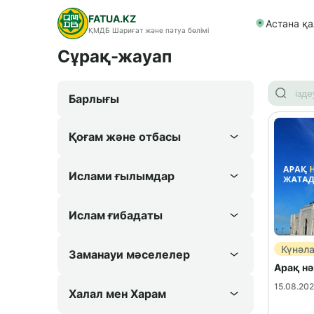
FATUA.KZ
Астана қ
ҚМДБ Шариғат және пәтуа бөлімі
Сұрақ-жауап
Барлығы
Қоғам және отбасы
Ислами ғылымдар
Ислам ғибадаты
Күнәл
Заманауи мәселелер
Арақ нә
15.08.20
Халал мен Харам