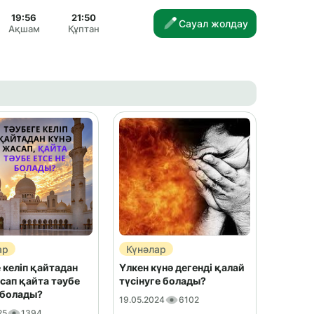
19:56
21:50
Сауал жолдау
Ақшам
Құптан
ар
Күнәлар
 келіп қайтадан
Үлкен күнә дегенді қалай
сап қайта тәубе
түсінуге болады?
 болады?
19.05.2024
6102
25
1394