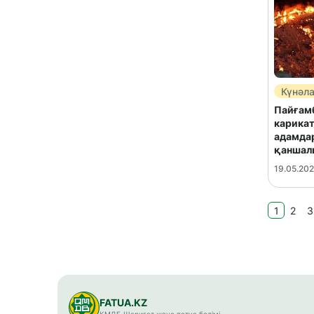
Күнәл
Пайғам
карикат
адамда
қаншал
19.05.20
1
2
3
FATUA.KZ
ҚМДБ Шариғат және пәтуа бөлімі