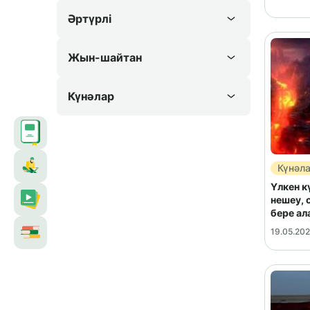
Әртүрлі
Жын-шайтан
Күнәлар
Күнәл
Үлкен к
нешеу, 
бере ал
19.05.20