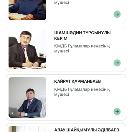
мүшесі
ШАМШӘДИН ТҰРСЫНҰЛЫ
КЕРІМ
ҚМДБ Ғұламалар кеңесінің
мүшесі
ҚАЙРАТ ҚҰРМАНБАЕВ
ҚМДБ Ғұламалар кеңесінің
мүшесі
АЛАУ ШАЙҚЫМҰЛЫ ӘДІЛБАЕВ