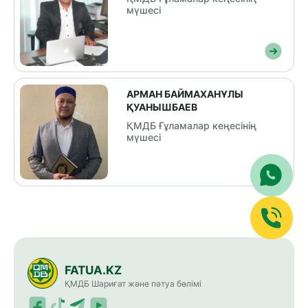
мүшесі
АРМАН БАЙМАХАНҰЛЫ
ҚУАНЫШБАЕВ
ҚМДБ Ғұламалар кеңесінің
мүшесі
FATUA.KZ
ҚМДБ Шариғат және пәтуа бөлімі