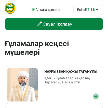
Астана қаласы
Екінті
17:36
Сауал жолдау
Ғұламалар кеңесі
мүшелері
НАУРЫЗБАЙ ҚАЖЫ ТАҒАНҰЛЫ
ҚМДБ Ғұламалар кеңесінің
Төрағасы, Бас мүфти