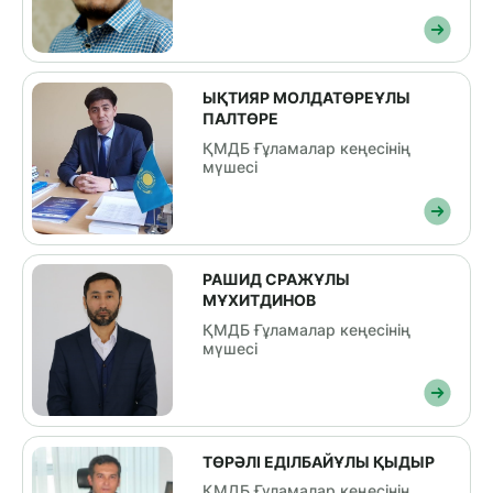
ЫҚТИЯР МОЛДАТӨРЕҰЛЫ
ПАЛТӨРЕ
ҚМДБ Ғұламалар кеңесінің
мүшесі
РАШИД СРАЖҰЛЫ
МҰХИТДИНОВ
ҚМДБ Ғұламалар кеңесінің
мүшесі
ТӨРӘЛІ ЕДІЛБАЙҰЛЫ ҚЫДЫР
ҚМДБ Ғұламалар кеңесінің