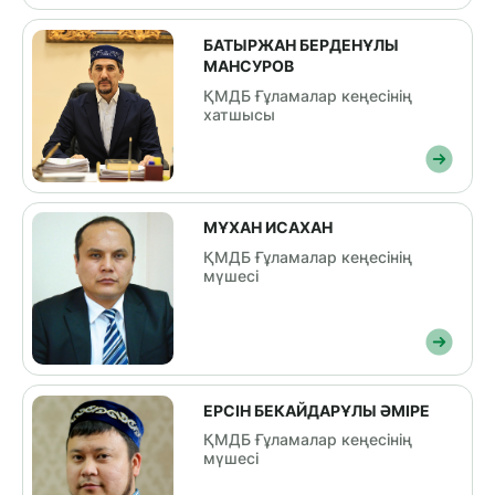
БАТЫРЖАН БЕРДЕНҰЛЫ
МАНСУРОВ
ҚМДБ Ғұламалар кеңесінің
хатшысы
МҰХАН ИСАХАН
ҚМДБ Ғұламалар кеңесінің
мүшесі
ЕРСІН БЕКАЙДАРҰЛЫ ӘМІРЕ
ҚМДБ Ғұламалар кеңесінің
мүшесі