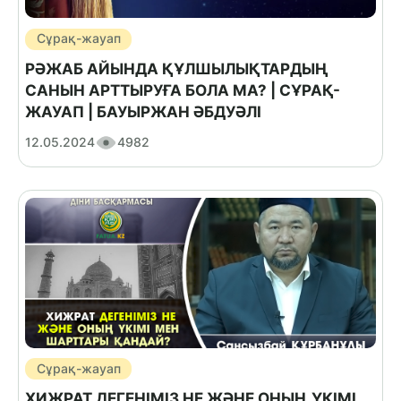
Сұрақ-жауап
РӘЖАБ АЙЫНДА ҚҰЛШЫЛЫҚТАРДЫҢ
САНЫН АРТТЫРУҒА БОЛА МА? | СҰРАҚ-
ЖАУАП | БАУЫРЖАН ӘБДУӘЛІ
12.05.2024
4982
Сұрақ-жауап
ХИЖРАТ ДЕГЕНІМІЗ НЕ ЖӘНЕ ОНЫҢ ҮКІМІ