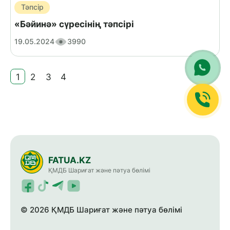
Тәпсір
«Бәйинә» сүресінің тәпсірі
19.05.2024
3990
1
2
3
4
FATUA.KZ
ҚМДБ Шариғат және пәтуа бөлімі
© 2026 ҚМДБ Шариғат және пәтуа бөлімі