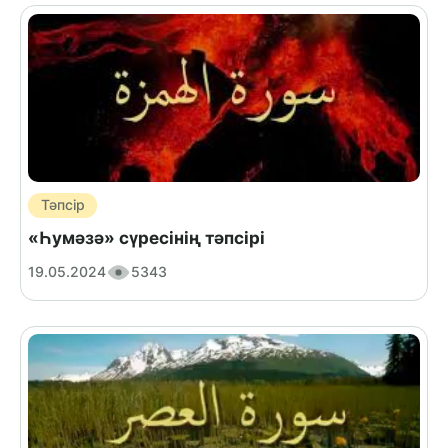
Тәпсір
«Һумәзә» сүресінің тәпсірі
19.05.2024
5343