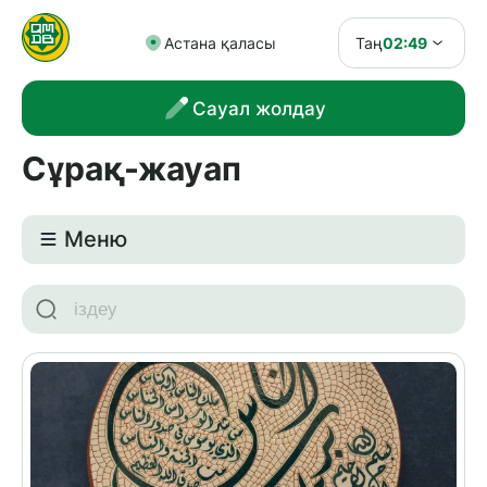
Астана қаласы
Таң
02:49
Сауал жолдау
Сұрақ-жауап
Meню