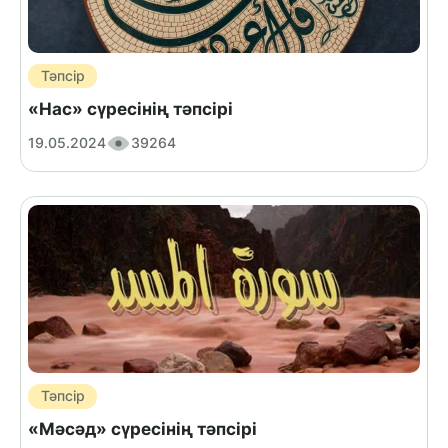
Тәпсір
«Нас» сүресінің тәпсірі
19.05.2024
39264
Тәпсір
«Мәсәд» сүресінің тәпсірі