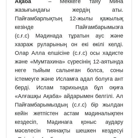
Ақаба
– Меккеге таяу Мина
жазығындағы жердің аты.
Пайғамбарлықтың 12-жылы қажылық
кезінде Пайғамбарымызға
(с.ғ.с) Мәдинада тұратын аус және
хазраж руларының он екі өкілі келді.
Олар Алла елшісіне (с.ғ.с) осы хадисте
және «Мумтахина» сүресінің 12-аятында
неге тыйым салынған болса, соны
істемеуге және Исламға адал болуға ант
берді. Ислам тарихында бұл оқиға
«Алғашқы Ақаба» айдарымен белгілі. Ал
Пайғамбарымыздың (с.ғ.с) бір жылдан
кейін жетпістен астам мәдиналықпен
кездесіп, Мәдинаға қоныс аудару
мәселесін тиянақты шешкен кездесуі