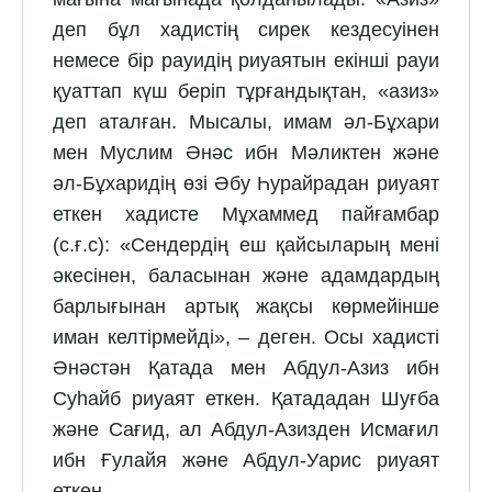
деп бұл хадистің сирек кездесуінен
немесе бір рауидің риуаятын екінші рауи
қуаттап күш беріп тұрғандықтан, «азиз»
деп аталған. Мысалы, имам әл-Бұхари
мен Муслим Әнәс ибн Мәликтен және
әл-Бұхаридің өзі Әбу Һурайрадан риуаят
еткен хадисте Мұхаммед пайғамбар
(с.ғ.с): «Сендердің еш қайсыларың мені
әкесінен, баласынан және адамдардың
барлығынан артық жақсы көрмейінше
иман келтірмейді», – деген. Осы хадисті
Әнәстән Қатада мен Абдул-Азиз ибн
Суһайб риуаят еткен. Қатададан Шуғба
және Сағид, ал Абдул-Азизден Исмағил
ибн Ғулайя және Абдул-Уарис риуаят
еткен.