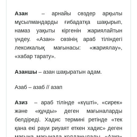
Азан
– арнайы сөздер арқылы
мұсылмандарды ғибадатқа шақырып,
намаз уақыты кіргенін жариялайтын
үндеу. «Азан» сөзінің араб тіліндегі
лексикалық мағынасы: «жариялау»,
«хабар тарату».
Азаншы
– азан шақыратын адам.
Азаб – азаб // азап
Азиз
– араб тілінде «күшті», «сирек»
және «құнды» деген мағыналарды
белдіреді. Хадис термині ретінде «тек
қана екі рауи риуаят еткен хадис» деген
мағына мағынада қолданылады. «Азиз»