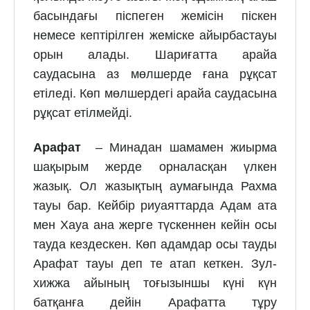
басындағы піспеген жемісін піс­кен
немесе кептірілген жеміске айырбастауы
орын алады. Шариғатта арайа
саудасына аз мөлшерде ғана рұқсат
етіледі. Көп мөлшердегі арайа саудасына
рұқсат етілмейді.
Арафат
– Минадан шамамен жиырма
шақырым жерде орналасқан үлкен
жазық. Ол жазықтың аумағында Рахма
тауы бар. Кейбір риуаяттарда Адам ата
мен Хауа ана жерге түскеннен кейін осы
тауда кездескен. Көп адамдар осы тауды
Арафат тауы деп те атап кеткен. Зул-
хижжа айының тоғызыншы күні күн
батқанға дейін Арафатта тұру