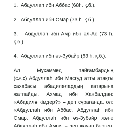
1. Абдуллаһ ибн Аббас (68һ. қ.б.).
2. Абдуллаһ ибн Омар (73 һ. қ.б.)
3. Абдуллаһ ибн Амр ибн әл-Ас (73 һ.
қ.б.)
4. Абдуллаһ ибн әз-Зубайр (63 һ. қ.б.).
Ал Мұхаммед пайғамбардың
(с.ғ.с) Абдуллаһ ибн Масғуд атты атақты
сахабасы абадиләлардың қатарына
жатпайды. Ахмад ибн Ханбалдан:
«Абадилә кімдер?» – деп сұрағанда, ол:
«Абдуллаһ ибн Аббас, Абдуллаһ ибн
Омар, Абдуллаһ ибн әз-Зубайр және
Абдуллаһ ибн Амр», – деп жауап берген.