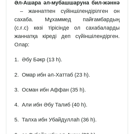
Әл-Ашара әл-мубашшаруна бил-жәннә
– жаннатпен сүйіншілендірілген он
сахаба. Мұхаммед пай­ғамбардың
(с.ғ.с) көзі тірісінде ол сахабаларды
жаннатқа кіреді деп сүйіншілендірген.
Олар:
1. Әбу Бәкр (13 һ).
2. Омар ибн әл-Хаттаб (23 һ).
3. Осман ибн Аффан (35 һ).
4. Али ибн Әбу Талиб (40 һ).
5. Талха ибн Убайдуллаһ (36 һ).