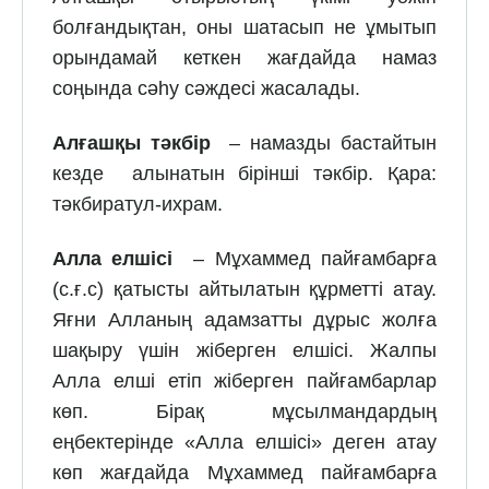
болғандықтан, оны шатасып не ұмытып
орындамай кеткен жағдайда намаз
соңында сәһу сәждесі жасалады.
Алғашқы тәкбір
– намазды бастайтын
кезде алынатын бірінші тәкбір. Қара:
тәкбиратул-ихрам.
Алла елшісі
– Мұхаммед пайғамбарға
(с.ғ.с) қатысты айтылатын құрметті атау.
Яғни Алланың адамзатты дұрыс жолға
шақыру үшін жіберген елшісі. Жалпы
Алла елші етіп жіберген пайғамбарлар
көп. Бірақ мұсылмандардың
еңбектерінде «Алла елшісі» деген атау
көп жағдайда Мұхам­мед пайғамбарға