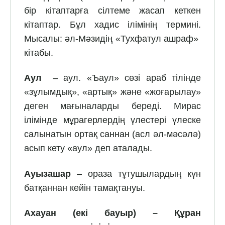
бір кітаптарға сілтеме жасап кеткен
кітаптар. Бұл хадис ілімінің термині.
Мысалы: әл-Мәзидің «Тухфатул ашраф»
кітабы.
Аул
– аул. «Ъаул» сөзі араб тілінде
«зұлымдық», «артық» және «жоғарылау»
деген мағыналарды береді. Мирас
ілімінде мұрагерлердің үлестері үлеске
салынатын ортақ саннан (асл әл-мәсәлә)
асып кету «аул» деп аталады.
Ауызашар
– ораза тұтушылардың күн
батқаннан кейін тамақтануы.
Ахауан (екі бауыр) – Құран