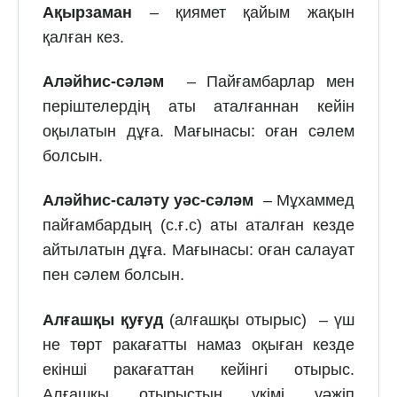
Ақырзаман
– қиямет қайым жақын
қалған кез.
Аләйһис-сәләм
– Пайғамбарлар мен
періш­телердің аты аталғаннан кейін
оқылатын дұға. Мағынасы: оған сәлем
болсын.
Аләйһис-саләту уәс-сәләм
– Мұхаммед
пайғамбардың (с.ғ.с) аты аталған кезде
айтылатын дұға. Мағынасы: оған салауат
пен сәлем болсын.
Алғашқы қуғуд
(алғашқы отырыс) – үш
не төрт ракағатты намаз оқыған кезде
екінші ракағаттан кейінгі отырыс.
Алғашқы отырыстың үкімі уәжіп