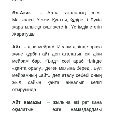
Әл-Азиз
– Алла тағаланың есімі.
Мағынасы: Үстем, Қуатты, Құдіретті. Бүкіл
жаратылысқа күші жететін, Үстімдік ететін
Жаратушы.
Айт
– діни мейрам. Ислам дінінде ораза
және құрбан айт деп аталатын екі діни
мейрам бар. «Ъид» сөзі араб тілінде
«қайта оралу» деген мағына береді. Бұл
мейрамның «айт» деп аталу себебі оның
жыл сайын қайта айналып келіп
отыруында.
Айт намазы
– жылына екі рет қана
оқылатын өзге намаздардағы