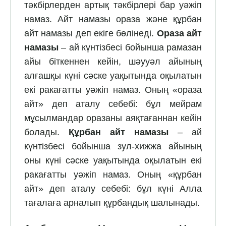
тәкбірлерден артық тәкбірлері бар уәжіп
намаз. Айт намазы ораза және құрбан
айт намазы деп екіге бөлінеді.
Ораза айт
намазы
– ай күнтізбесі бойынша рамазан
айы біткеннен кейін, шәууәл айының
алғашқы күні сәске уақытында оқылатын
екі ракағатты уәжіп намаз. Оның «ораза
айт» деп аталу себебі: бұл мейрам
мұсылмандар оразаны аяқтағаннан кейін
болады.
Құрбан айт намазы
– ай
күнтізбесі бойынша зул-хижжа айының
оны күні сәске уақытында оқылатын екі
ракағатты уәжіп намаз. Оның «құрбан
айт» деп аталу себебі: бұл күні Алла
тағалаға арналып құрбандық шалынады.