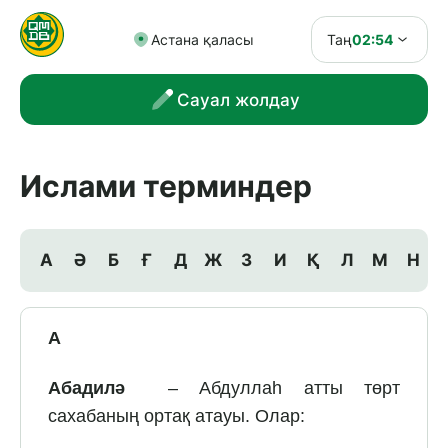
Астана қаласы
Таң
02:54
Сауал жолдау
Ислами терминдер
А
Ә
Б
Ғ
Д
Ж
З
И
Қ
Л
М
Н
А
Абадилә
– Абдуллаһ атты төрт
сахабаның ортақ атауы. Олар: