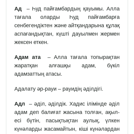
Ад
– Һуд пайғамбардың қауымы. Алла
тағала оларды Һуд пайғамбарға
сенбегендіктен және айтқандарына құлақ
аспағандықтан, күшті дауылмен жермен
жексен еткен.
Адам ата
– Алла тағала топырақтан
жаратқан алғашқы адам, бүкіл
адамзаттың атасы.
Адалату әр-рауи – рауидің әділдігі.
Адл
– әділ, әділдік. Хадис ілімінде әділ
адам деп балиғат жасына толған, ақыл-
есі бүтін, пасықтықтан аулық, үлкен
күнәларды жасамайтын, кіші күнәлардан