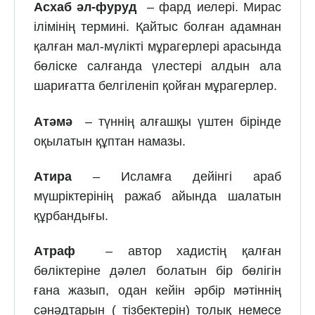
Асхаб әл-фуруд
– фард иелері. Мирас
ілімінің термині. Қайтыс болған адамнан
қалған мал-мүлікті мұрагерлері арасында
бөліске салғанда үлестері алдын ала
шариғатта белгіленіп қойған мұрагерлер.
Атәмә
– түннің алғашқы үштен бірінде
оқылатын құптан намазы.
Атира
– Исламға дейінгі араб
мүшріктерінің ражаб айында шалатын
құрбандығы.
Атраф
– автор хадистің қалған
бөліктеріне дәлел болатын бір бөлігін
ғана жазып, одан кейін әрбір мәтіннің
сәнәдтарын ( тізбектерін) толық немесе