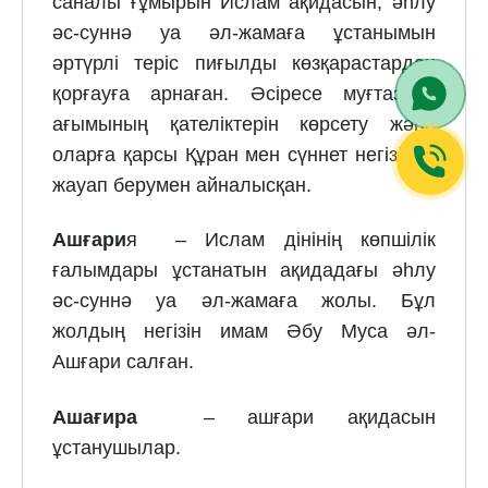
саналы ғұмырын Ислам ақидасын, әһлу
әс-суннә уа әл-жамаға ұстанымын
әртүрлі теріс пиғылды көзқарастардан
қорғауға арнаған. Әсіресе муғтазила
ағымының қателіктерін көрсету және
оларға қарсы Құран мен сүннет негізінде
жауап берумен айналысқан.
Ашғари
я – Ислам дінінің көпшілік
ғалымдары ұстанатын ақидадағы әһлу
әс-суннә уа әл-жамаға жолы. Бұл
жолдың негізін имам Әбу Муса әл-
Ашғари салған.
Ашағира
– ашғари ақидасын
ұстанушылар.