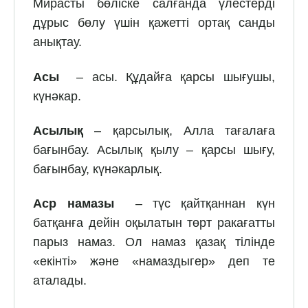
Мирасты бөліске салғанда үлестерді
дұрыс бөлу үшін қажетті ортақ санды
анықтау.
Асы
– асы. Құдайға қарсы шығушы,
күнәкар.
Асылық
– қарсылық, Алла тағалаға
бағынбау. Асылық қылу – қарсы шығу,
бағынбау, күнәкарлық.
Аср намазы
– түс қайтқаннан күн
батқанға дейін оқылатын төрт ракағатты
парыз намаз. Ол намаз қазақ тілінде
«екінті» және «намаздыгер» деп те
аталады.