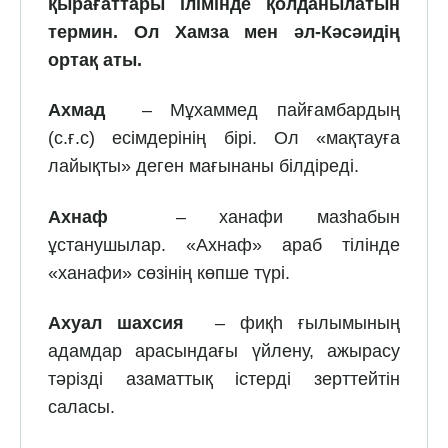
қырағаттары ілімінде қолданылатын
термин. Ол Хамза мен әл-Кәсәидің
ортақ аты.
Ахмад
– Мұхаммед пайғамбардың
(с.ғ.с) есімдерінің бірі. Ол «мақтауға
лайықты» деген мағынаны білдіреді.
Ахнаф
– ханафи мазһабын
ұстанушылар. «Ахнаф» араб тілінде
«ханафи» сөзінің көпше түрі.
Ахуал шахсия
– фиқһ ғылымының
адамдар арасындағы үйлену, ажырасу
тәрізді азаматтық істерді зерттейтін
саласы.