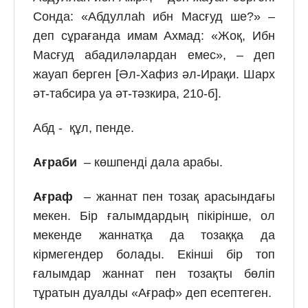
Сонда: «Абдуллаһ ибн Масғуд ше?» –
деп сұрағанда имам Ахмад: «Жоқ, Ибн
Масғуд абадиләлардан емес», – деп
жауап берген [Әл-Хафиз әл-Ирақи. Шарх
әт-табсира уа әт-тәзкира, 210-б].
Абд - құл, пенде.
Ағраби
– көшпенді дала арабы.
Ағраф
– жаннат пен тозақ арасындағы
мекен. Бір ғалымдардың пікірінше, ол
мекенде жаннатқа да тозаққа да
кірмегендер болады. Екінші бір топ
ғалымдар жаннат пен тозақты бөліп
тұратын дуалды «Ағраф» деп есептеген.