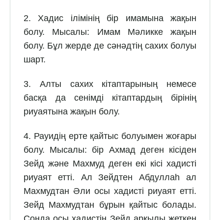
2. Хадис ілімінің бір имамына жақын
болу. Мысалы: Имам Мәликке жақын
болу. Бұл жерде де сәнәдтің сахих болуы
шарт.
3. Алты сахих кітаптарының немесе
басқа да сенімді кітаптардың бірінің
риуаятына жақын болу.
4. Рауидің ерте қайтыс болуымен жоғары
болу. Мысалы: бір Ахмад деген кісіден
Зейд және Махмуд деген екі кісі хадисті
риуаят етті. Ал Зейдтен Абдуллаһ ал
Махмудтан Әли осы хадисті риуаят етті.
Зейд Махмудтан бұрын қайтыс болады.
Сонда осы хадистің Зейд арқылы жеткен