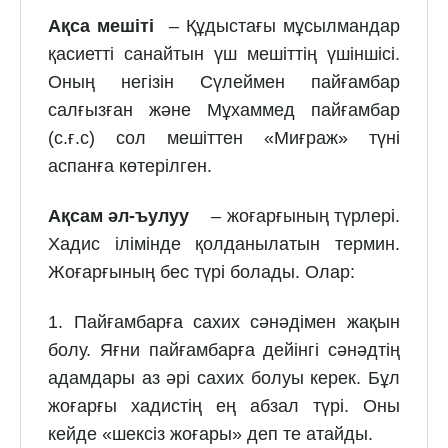
Ақса мешіті
– Құдыстағы мұсылмандар
қасиетті санайтын үш мешіттің үшіншісі.
Оның негізін Сүлеймен пайғамбар
салғызған және Мұхаммед пайғамбар
(с.ғ.с) сол мешіттен «Миғраж» түні
аспанға көтерілген.
Ақсам әл-ъулуу
– жоғарғының түрлері.
Хадис ілімінде қолданылатын термин.
Жоғарғының бес түрі болады. Олар:
1. Пайғамбарға сахих сәнәдімен жақын
болу. Яғни пайғамбарға дейінгі сәнәдтің
адамдары аз әрі сахих болуы керек. Бұл
жоғарғы хадистің ең абзал түрі. Оны
кейде «шексіз жоғары» деп те атайды.