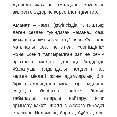
дүниеде жасаған амалдары жазылған
ақыретте өздеріне көрсетілетін дәптер.
Аманат
– «амн» (қауіпсіздік, тыныштық)
деген сөзден туындаған «амана» сөзі,
«иман» (сенім) сөзімен түбірлес. Ол – көп
мағыналы сөз, негізінен, «сенімділік»
және «сеніп тапсырылған зат не сенім
артылған міндет» дегенді білдіреді.
Жаратушы алдындағы пенденің кез
келген міндеті және адамдардың бір-
бірінің алдындағы міндеттері өздеріне
сақтауға берілген нәрсе болып
табылады, оларды қайтару, яғни
орындау қажет. Жалғыз Аллаға ғибадат
ету және Исламның барлық бұйрықтары