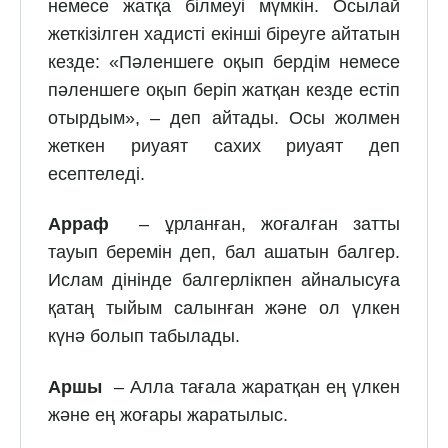
немесе жатқа білмеуі мүмкін. Осылай
жеткізілген хадисті екінші біреуге айтатын
кезде: «Пәленшеге оқып бердім немесе
пәленшеге оқып беріп жатқан кезде естіп
отырдым», – деп айтады. Осы жолмен
жеткен риуаят сахих риуаят деп
есептеледі.
Арраф
– ұрланған, жоғалған затты
тауып беремін деп, бал ашатын балгер.
Ислам дінінде балгерлікпен айналысуға
қатаң тыйым салынған және ол үлкен
күнә болып табылады.
Аршы
– Алла тағала жаратқан ең үлкен
және ең жоғары жаратылыс.