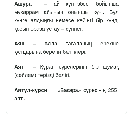
Ашура
– ай күнтізбесі бойынша
мухаррам айының оныншы күні. Бұл
күнге алдыңғы немесе кейінгі бір күнді
қосып ораза ұстау – сүннет.
Аян
– Алла тағаланың ерекше
құлдарына беретін белгілері.
Аят
– Құран сүрелерінің бір шумақ
(сөйлем) тәрізді бөлігі.
Аятул-курси
– «Бақара» сүресінің 255-
аяты.