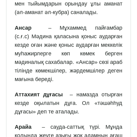
мен тыйымдарын орындау ұлы аманат
(әл-аманат әл-кубра) саналады.
Ансар
– Мұхаммед пайғамбар
(с.ғ.с) Мәдина қаласына қоныс аударған
кезде оған және қоныс аударған меккелік
муһажирлерге көп көмек берген
мәдиналық сахабалар. «Ансар» сөзі араб
тілінде көмекшілер, жәрдемшілер деген
мағына береді.
Аттахият дұғасы
– намазда отырған
кезде оқылатын дұға. Ол «тәшәһһуд
дұғасы» деп те аталады.
Арайа
– сауда-саттық түрі. Мұнда
қолында жеуге азығы жоқ адамның ағаш