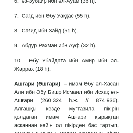
6. әз-Зубайр ибн әл-Ауам (36 һ).
7. Сағд ибн Әбу Уаққас (55 һ).
8. Сағид ибн Зайд (51 һ).
9. Абдур-Рахман ибн Ауф (32 һ).
10. Әбу Убайдата ибн Амир ибн әл-
Жаррах (18 һ).
Ашғари (Әшғари)
– имам Әбу әл-Хасан
Али ибн Әбу Бишр Исмаил ибн Исхақ әл-
Ашғари (260-324 һ.ж. // 874-936).
Алғашқы кезде муғтазила пікірін
қолдаған имам Ашғари қырықтан
асқаннан кейін ол пікірден бас тартып,