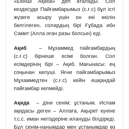
«Екінші Ақаба» деп аталады. Сол
кездесуде Пайғамбарымыз (с.ғ.с) бұл істі
жүзеге асыру үшін он екі өкілін
белгілеген, солардың бірі Ғұбада ибн
Самит (Алла оған разы болсын) еді.
Ақиб
– Мұхаммед пайғамбардың
(с.ғ.с) бірнеше есімі болған. Сол
есімдерінің бірі – Ақиб. Мағынасы: ең
соңынан келуші. Яғни пайғамбарымыз
Мұхаммедтен (с.ғ.с) кейін ешқандай
пайғамбар келмейді.
Ақида
– діни сенім; ұстаным. Ислам
ақидасы деген – Аллаға, Ақырет күніне
т.с.с. иман негіздеріне илануды білдіреді.
Бұл сенім-нанымдар мен ұстанымдар өз