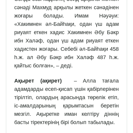
сәнәді Махмуд арқылы жеткен сәнәдінен
жоғары болады. Имам Нәуәуи:
«Хакимнен әл-Байһақи, одан үш адам
риуаят еткен хадис Хакимнен Әбу Бәкр
ибн Халәф, одан үш адам риуаят еткен
хадистен жоғары. Себебі әл-Байһақи 458
һ.ж. ал Әбу Бәкр ибн Халәф 487 һ.ж.
қайтыс болған», – деді.
Ақырет (ақирет)
– Алла тағала
адамдарды есеп-қисап үшін қабірлерінен
тірілтіп, олардың арасында төрелік етіп,
іс-амалдарының қарымтасын беретін
мезгіл. Ақыретке иман келтіру діннің
басты тіректерінің бірі болып табылады.