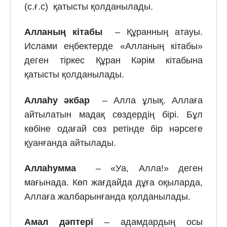
(с.ғ.с) қатысты қолданылады.
Алланың кітабы
– Құранның атауы.
Ислами еңбектерде «Алланың кітабы»
деген тіркес Құран Кәрім кітабына
қатысты қолданылады.
Аллаһу әкбар
– Алла ұлық. Аллаға
айтылатын мадақ сөздердің бірі. Бұл
көбіне одағай сөз ретінде бір нәрсеге
қуанғанда айтылады.
Аллаһумма
– «Уа, Алла!» деген
мағынада. Көп жағ­дайда дұға оқыларда,
Аллаға жалбарынғанда қолданылады.
Амал дәптері
– адамдардың осы