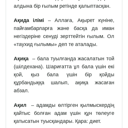
алдына бір ғылым ретінде қалыптасқан.
Ақида ілімі
– Аллаға, Ақырет күніне,
пайғамбарларға және басқа да иман
негіздеріне сенуді зерттейтін ғылым. Ол
«таухид ғылымы» деп те аталады.
Ақиқа
– бала туылғанда жасалатын той
(шілдехана). Шариғатта ұл бала үшін екі
қой, қыз бала үшін бір қойды
құрбандыққа шалып, ақиқа жасаған
абзал.
Ақил
– адамды өлтірген қылмыскердің
қайтыс болған адам үшін құн төлеуге
қатысатын туысқандары. Қара: диет.