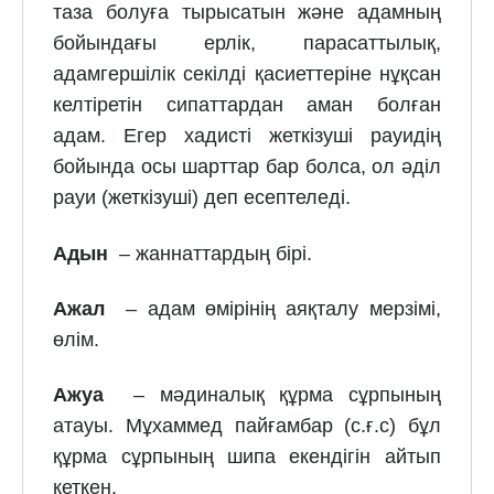
таза болуға тырысатын және адамның
бойындағы ерлік, парасаттылық,
адамгершілік секілді қасиеттеріне нұқсан
келтіретін сипаттардан аман болған
адам. Егер хадисті жеткізуші рауидің
бойында осы шарттар бар болса, ол әділ
рауи (жеткізуші) деп есептеледі.
Адын
– жаннаттардың бірі.
Ажал
– адам өмірінің аяқталу мерзімі,
өлім.
Ажуа
– мәдиналық құрма сұрпының
атауы. Мұхаммед пайғамбар (с.ғ.с) бұл
құрма сұрпының шипа екендігін айтып
кеткен.