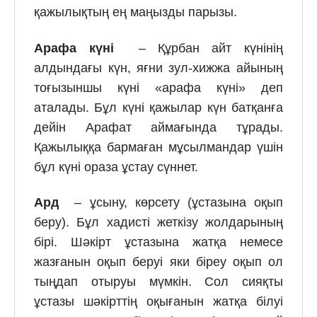
қажылықтың ең маңызды парызы.
Арафа күні
– Құрбан айт күнінің
алдындағы күн, яғни зул-хижжа айының
тоғызыншы күні «арафа күні» деп
аталады. Бұл күні қажылар күн батқанға
дейін Арафат аймағында тұрады.
Қажылыққа бармаған мұсылмандар үшін
бұл күні ораза ұстау сүннет.
Ард
– ұсыну, көрсету (ұстазына оқып
беру). Бұл хадисті жеткізу жолдарының
бірі. Шәкірт ұстазына жатқа немесе
жазғанын оқып беруі яки біреу оқып ол
тыңдап отыруы мүмкін. Сол сияқты
ұстазы шәкірттің оқығанын жатқа білуі