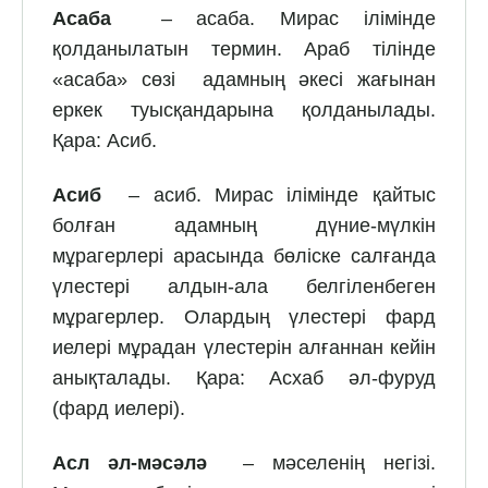
Асаба
– асаба. Мирас ілімінде
қолданылатын термин. Араб тілінде
«асаба» сөзі адамның әкесі жағынан
еркек туысқандарына қолданылады.
Қара: Асиб.
Асиб
– асиб. Мирас ілімінде қайтыс
болған адамның дүние-мүлкін
мұрагерлері арасында бөліске салғанда
үлестері алдын-ала белгіленбеген
мұрагерлер. Олардың үлестері фард
иелері мұрадан үлестерін алғаннан кейін
анықталады. Қара: Асхаб әл-фуруд
(фард иелері).
Асл әл-мәсәлә
– мәселенің негізі.