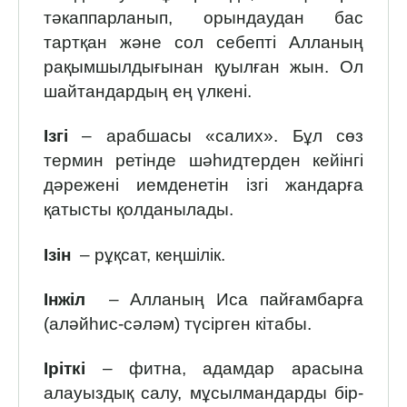
тәкаппарланып, орындаудан бас
тартқан және сол себепті Алланың
рақымшылдығынан қуылған жын. Ол
шайтандар­дың ең үлкені.
Ізгі
– арабшасы «салих». Бұл сөз
термин ретінде шәһидтерден кейінгі
дәрежені иемденетін ізгі жандарға
қатысты қолданылады.
Ізін
– рұқсат, кеңшілік.
Інжіл
– Алланың Иса пайғамбарға
(аләйһис-сәләм) түсірген кітабы.
Іріткі
– фитна, адамдар арасына
алауыздық салу, мұсылмандарды бір-