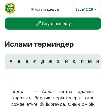
Астана қаласы
Бесін
12:25
Сауал жолдау
Ислами терминдер
А
Ә
Б
Ғ
Д
Ж
З
И
Қ
Л
М
Н
І
Ібіліс
– Алла тағала адамды
жаратып, барлық періштелерге оған
сәжде етуге бұйырғанда, Оның әмірін