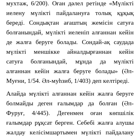
мухтаж, 6/200). Оған дәлел ретінде «Мүлікті
иелену мүлікті пайдалануға толық құқық
береді. Сондықтан ағаштың жемісін сатуға
болғанындай, мүлікті иеленіп алғаннан кейін
де жалға беруге болады. Сондай-ақ саудада
мүлікті меншікке айналдырғаннан кейін
сатуға болғанындай, мұнда да мүлікті
алғаннан кейін жалға беруге болады» (Әл-
Муғни, 1/54. Әл-муһзиб, 1/403) деп келтіреді.
Алайда мүлікті алғаннан кейін жалға беруге
болмайды деген ғалымдар да болған (Әл-
Фуруғ, 4/445). Дегенмен оған көпшілік
ғалымдар рұқсат берген. Себебі жалға алушы
жалдау келісімшартымен мүлікті пайдалану