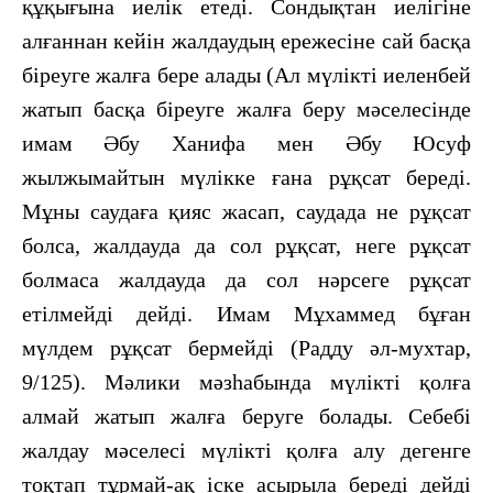
құқығына иелік етеді. Сондықтан иелігіне
алғаннан кейін жалдаудың ережесіне сай басқа
біреуге жалға бере алады (Ал мүлікті иеленбей
жатып басқа біреуге жалға беру мәселесінде
имам Әбу Ханифа мен Әбу Юсуф
жылжымайтын мүлікке ғана рұқсат береді.
Мұны саудаға қияс жасап, саудада не рұқсат
болса, жалдауда да сол рұқсат, неге рұқсат
болмаса жалдауда да сол нәрсеге рұқсат
етілмейді дейді. Имам Мұхаммед бұған
мүлдем рұқсат бермейді (Радду әл-мухтар,
9/125). Мәлики мәзһабында мүлікті қолға
алмай жатып жалға беруге болады. Себебі
жалдау мәселесі мүлікті қолға алу дегенге
тоқтап тұрмай-ақ іске асырыла береді дейді