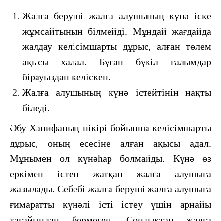
Жалға беруші жалға алушының күнә іске
жұмсайтынын білмейді. Мұндай жағдайда
жалдау келісімшарты дұрыс, алған төлем
ақысы халал. Бұған бүкіл ғалымдар
бірауыздан келіскен.
Жалға алушының күнә істейтінін нақты
біледі.
Әбу Ханифаның пікірі бойынша келісімшарты
дұрыс, оның есесіне алған ақысы адал.
Мұнымен ол күнәһар болмайды. Күнә өз
еркімен істеп жатқан жалға алушыға
жазылады. Себебі жалға беруші жалға алушыға
ғимаратты күнәлі істі істеу үшін арнайы
тағайындап бермеген. Сондықтан жалға