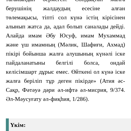
берушінің жалдаудың есесіне алған
төлемақысы, тіпті сол күнә істің кірісінен
алынып жатса да, адал болып саналады дейді.
Алайда имам Әбу Юсуф, имам Мухаммад
және үш имамның (Мәлик, Шафиғи, Ахмад)
пікірі бойынша жалға алушының күнәлі іске
пайдаланатыны белгілі болса, ондай
келісімшарт дұрыс емес. Өйткені ол күнә іске
жалға беріліп тұр деген пікірде» (Атия әс-
Сақр, Фәтәуә дәри әл-ифтә әл-мисрия, 9/374.
Әл-Мәусуғату әл-фиқһия, 1/286).
Үкім: