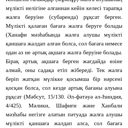
мүлікті иелігіне алғаннан кейін келесі тарапқа
жалға беруіне (субаренда) рұқсат берген.
Мүлікті қалаған бағаға жалға беруге болады
(Ханафи мәзһабында жалға алушы мүлікті
қаншаға жалдап алған болса, сол бағаға немесе
одан аз не артық ақшаға жалға беруіне болады.
Бірақ артық ақшаға берген жағдайда өзіне
алмай, оны садақа етіп жібереді. Тек жалға
беріп жатқан мүлікке қосымша бір нәрсені
қосқан болса, сол кезде артық бағаны алуына
рұқсат (Мәбсут, 15/130. Әл-фәтәуә әл-Һиндия,
4/425). Мәлики, Шафиғи және Ханбали
мәзһабы негізге алатын пәтуада жалға алушы
мүлікті қаншаға жалдап алса, сол бағаға