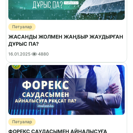
Пәтуалар
ЖАСАНДЫ ЖОЛМЕН ЖАҢБЫР ЖАУДЫРҒАН
ДҰРЫС ПА?
16.01.2025
4880
Пәтуалар
ФОРЕКС САУДАСЫМЕН АЙНАЛЫСУҒА