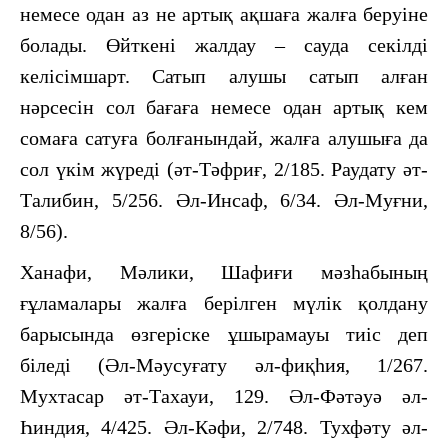
немесе одан аз не артық ақшаға жалға беруіне
болады. Өйткені жалдау – сауда секілді
келісімшарт. Сатып алушы сатып алған
нәрсесін сол бағаға немесе одан артық кем
сомаға сатуға болғанындай, жалға алушыға да
сол үкім жүреді (әт-Тәфриғ, 2/185. Раудату әт-
Талибин, 5/256. Әл-Инсаф, 6/34. Әл-Муғни,
8/56).
Ханафи, Мәлики, Шафиғи мәзһабының
ғұламалары жалға берілген мүлік қолдану
барысында өзгеріске ұшырамауы тиіс деп
біледі (Әл-Мәусуғату әл-фиқһия, 1/267.
Мухтасар әт-Тахауи, 129. Әл-Фәтәуә әл-
Һиндия, 4/425. Әл-Кәфи, 2/748. Тухфәту әл-