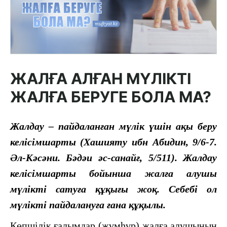
ЖАЛҒА АЛҒАН МҮЛІКТІ
ЖАЛҒА БЕРУГЕ БОЛА МА?
Жалдау – пайдаланған мүлік үшін ақы беру
келісімшарты (
Хашияту ибн Абидин, 9/6-7.
Әл-Кәсәни. Бәдәи әс-санайғ, 5/511).
Жалдау
келісімшарты бойынша жалға алушы
мүлікті сатуға құқығы жоқ. Себебі ол
мүлікті пайдалануға ғана құқылы.
Көпшілік ғалымдар (жұмһұр) жалға алушының