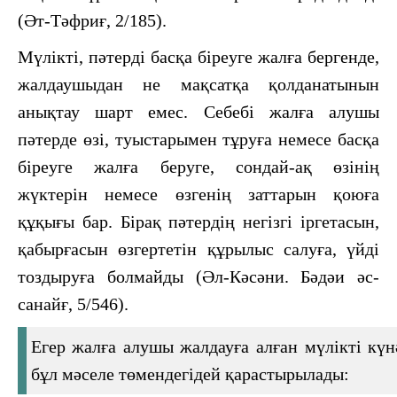
(Әт-Тәфриғ, 2/185).
Мүлікті, пәтерді басқа біреуге жалға бергенде,
жалдаушыдан не мақсатқа қолданатынын
анықтау шарт емес. Себебі жалға алушы
пәтерде өзі, туыстарымен тұруға немесе басқа
біреуге жалға беруге, сондай-ақ өзінің
жүктерін немесе өзгенің заттарын қоюға
құқығы бар. Бірақ пәтердің негізгі іргетасын,
қабырғасын өзгертетін құрылыс салуға, үйді
тоздыруға болмайды (Әл-Кәсәни. Бәдәи әс-
санайғ, 5/546).
Егер жалға алушы жалдауға алған мүлікті күн
бұл мәселе төмендегідей қарастырылады: