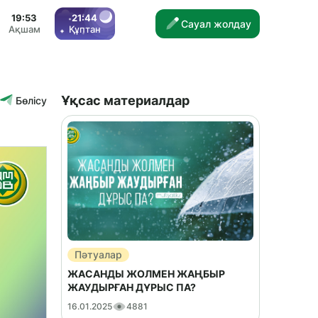
19:53
21:44
Сауал жолдау
Ақшам
Құптан
Ұқсас материалдар
Бөлісу
Пәтуалар
ЖАСАНДЫ ЖОЛМЕН ЖАҢБЫР
ЖАУДЫРҒАН ДҰРЫС ПА?
16.01.2025
4881