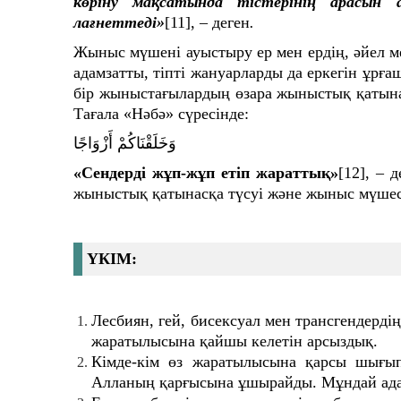
көріну мақсатында тістерінің арасын
лағнеттеді»
[11]
, – деген
.
Жыныс мүшені ауыстыру ер мен ердің, әйел м
адамзатты, тіпті жануарларды да еркегін ұр
бір жыныстағылардың өзара жыныстық қатына
Тағала «Нәбә» сүресінде:
وَخَلَقْنَاكُمْ أَزْوَاجًا
«Сендерді жұп-жұп етіп жараттық»
[12]
, – 
жыныстық қатынасқа түсуі және жыныс мүшес
ҮКІМ:
Лесбиян, гей, бисексуал мен трансгендердің
жаратылысына қайшы келетін арсыздық.
Кімде-кім өз жаратылысына қарсы шығы
Алланың қарғысына ұшырайды. Мұндай адам