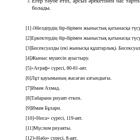
Егер тәубе етіп, арсыз әрекетінен бас тар
болады.
[1]
Әйелдердің бір-бірімен жыныстық қатынасқа түсу
[2]
Еркектердің бір-бірімен жыныстық қатынасқа түсу
[3]
Бисексуалды (екі жынысқа құштарлық). Бисексуа
[4]
Жыныс мүшесін ауыстыру.
[5]
«Ағраф» сүресі, 80-81-аят.
[6]
Лұт қауымының жасаған азғындығы.
[7]
Имам Ахмад.
[8]
Табарани риуаят еткен.
[9]
Имам Бұхари.
[10]
«Ниса» сүресі, 119-аят.
[11]
Мүслим риуаяты.
[12]
«Нәбә» сүресі, 8-аят.