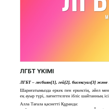
ЛГБТ ҮКІМІ
ЛГБТ – лесбиян
[1]
, гей
[2]
, бисексуал
[3]
және 
Шариғатымызда еркек пен еркектің, әйел ме
ең ауыр түрі, лағнеттелген ібліс шайтанның іс
Алла Тағала қасиетті Құранда: