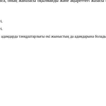
тпаса, оның жаназасы оқылмайды және ақыреттегі жазасы 
і.
і.
л адамдарда тәнқұштарлығы екі жыныстың да адамдарына болады