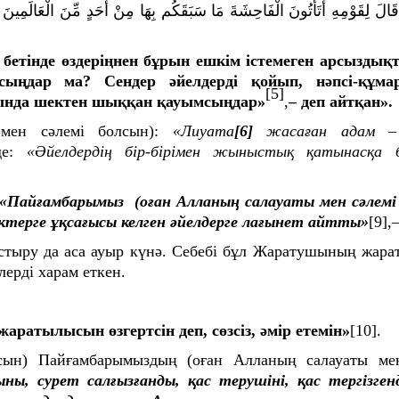
قَالَ لِقَوْمِهِ أَتَأْتُونَ الْفَاحِشَةَ مَا سَبَقَكُم بِهَا مِنْ أَحَدٍ مِّنَ الْعَالَمِينَ
إ
етінде өздеріңнен бұрын ешкім істемеген арсыздықт
ыңдар ма? Сендер әйелдерді қойып, нәпсі-құма
[5]
ында шектен шыққан қауымсыңдар»
,
– деп айтқан».
 мен сәлемі болсын):
«Лиуата
[6]
жасаған адам –
де:
«Әйелдердің бір-бірімен жыныстық қатынасқа 
«Пайғамбарымыз (оған Алланың салауаты мен сәлемі
ектерге ұқсағысы келген әйелдерге лағынет айтты»
[9]
,
стыру да аса ауыр күнә. Себебі бұл Жаратушының жар
лерді харам еткен.
аратылысын өзгертсін деп, сөзсіз, әмір етемін»
[10]
.
сын) Пайғамбарымыздың (оған Алланың салауаты мен
ны, сурет салғызғанды, қас терушіні, қас тергізгенд