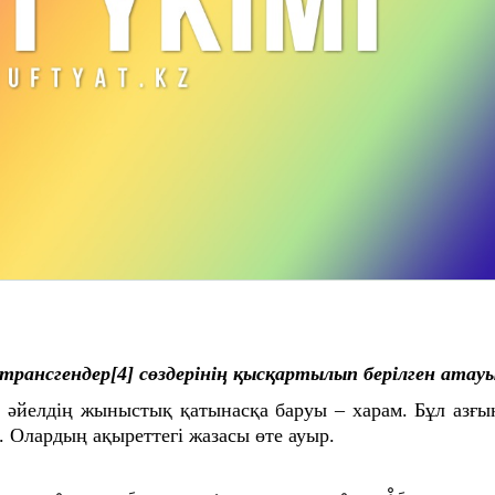
трансгендер
[4]
сөздерінің қысқартылып берілген атауы
н әйелдің жыныстық қатынасқа баруы – харам. Бұл азғ
і. Олардың ақыреттегі жазасы өте ауыр.