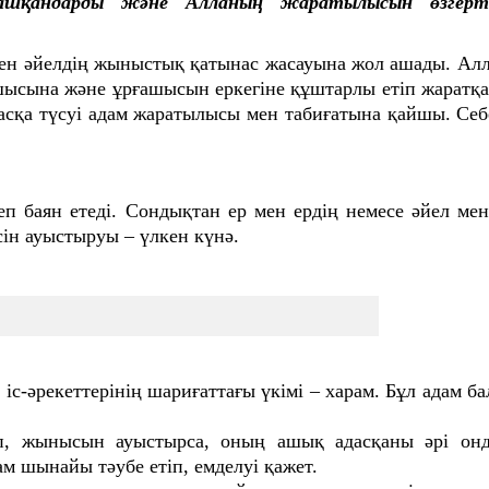
 ашқандарды және Алланың жаратылысын өзгертк
ен әйелдің жыныстық қатынас жасауына жол ашады. Алл
ғашысына және ұрғашысын еркегіне құштарлы етіп жаратқ
сқа түсуі адам жаратылысы мен табиғатына қайшы. Себ
деп баян етеді. Сондықтан ер мен ердің немесе әйел мен
ін ауыстыруы – үлкен күнә.
 іс-әрекеттерінің шариғаттағы үкімі – харам. Бұл адам 
п, жынысын ауыстырса, оның ашық адасқаны әрі онд
 шынайы тәубе етіп, емделуі қажет.