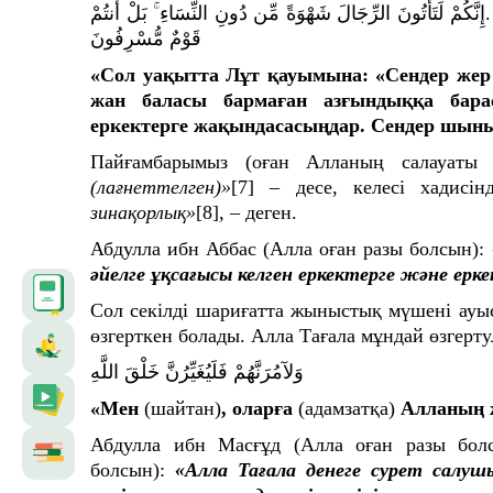
.ِنَّكُمْ لَتَأْتُونَ الرِّجَالَ شَهْوَةً مِّن دُونِ النِّسَاءِ ۚ بَلْ أَنتُمْ
قَوْمٌ مُّسْرِفُونَ
«Сол уақытта Лұт қауымына: «Сендер жер б
жан баласы бармаған азғындыққа барас
еркектерге жақындасасыңдар. Сендер шын
Пайғамбарымыз (оған Алланың салауаты
(лағнеттелген)»
[7]
– десе, келесі хадисін
зинақорлық»
[8]
, –
деген.
Абдулла ибн Аббас (Алла оған разы болсын):
әйелге ұқсағысы келген еркектерге және ерк
Сол секілді шариғатта жыныстық мүшені ауы
өзгерткен болады. Алла Тағала мұндай өзгерту
وَلآمُرَنَّهُمْ فَلَيُغَيِّرُنَّ خَلْقَ اللَّهِ
«Мен
(шайтан)
, оларға
(адамзатқа)
Алланың ж
Абдулла ибн Масғұд (Алла оған разы бол
болсын):
«Алла Тағала денеге сурет салушы