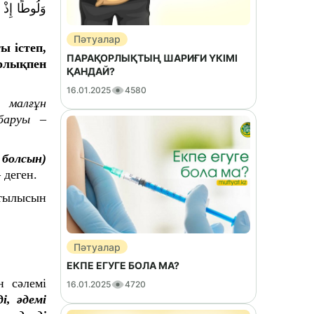
وَلُوطًا إِذْ 
Пәтуалар
ы істеп,
ПАРАҚОРЛЫҚТЫҢ ШАРИҒИ ҮКІМІ
рлықпен
ҚАНДАЙ?
16.01.2025
4580
 малғұн
баруы –
 болсын)
– деген.
атылысын
Пәтуалар
ЕКПЕ ЕГУГЕ БОЛА МА?
 сәлемі
16.01.2025
4720
і, әдемі