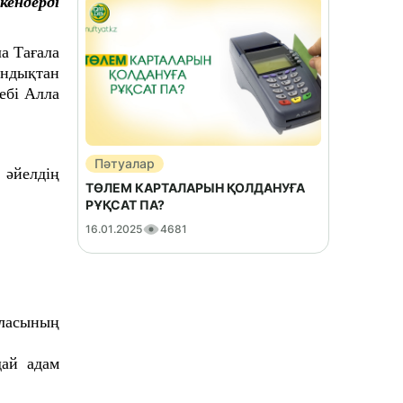
ендерді
а Тағала
андықтан
ебі Алла
Пәтуалар
 әйелдің
ТӨЛЕМ КАРТАЛАРЫН ҚОЛДАНУҒА
РҰҚСАТ ПА?
16.01.2025
4681
баласының
ай адам