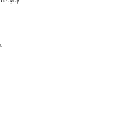
өте ауыр
.