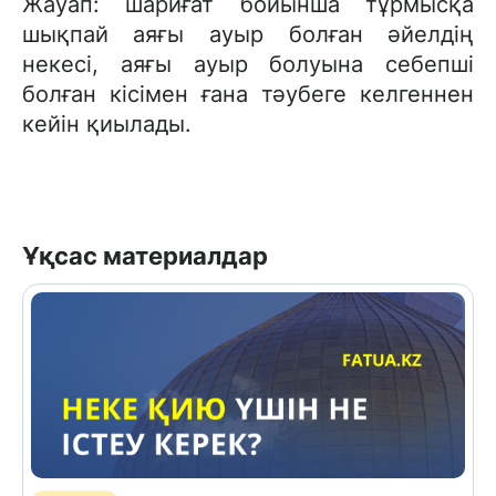
Жауап: шариғат бойынша тұрмысқа
шықпай аяғы ауыр болған әйелдің
некесі, аяғы ауыр болуына себепші
болған кісімен ғана тәубеге келгеннен
кейін қиылады.
Ұқсас материалдар