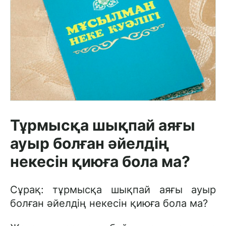
Тұрмысқа шықпай аяғы
ауыр болған әйелдің
некесін қиюға бола ма?
Сұрақ: тұрмысқа шықпай аяғы ауыр
болған әйелдің некесін қиюға бола ма?