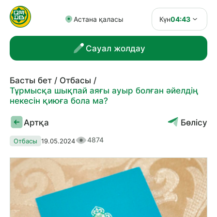
Астана қаласы
Күн
04:43
Сауал жолдау
Басты бет
Отбасы
Тұрмысқа шықпай аяғы ауыр болған әйелдің
некесін қиюға бола ма?
Артқа
Бөлісу
4874
Отбасы
19.05.2024