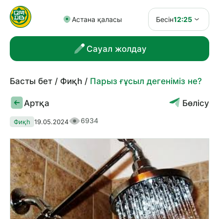
Астана қаласы
Бесін
12:25
Сауал жолдау
Басты бет
Фиқһ
Парыз ғұсыл дегеніміз не?
Артқа
Бөлісу
6934
Фиқһ
19.05.2024