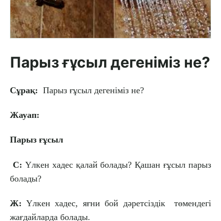
Парыз ғұсыл дегеніміз не?
Сұрақ:
Парыз ғұсыл дегеніміз не?
Жауап:
Парыз ғұсыл
С:
Үлкен хадес қалай
болады? Қашан ғұсыл парыз
болады?
Ж:
Үлкен хадес, яғни бой дәретсіздік төмендегі
жағдайларда болады.