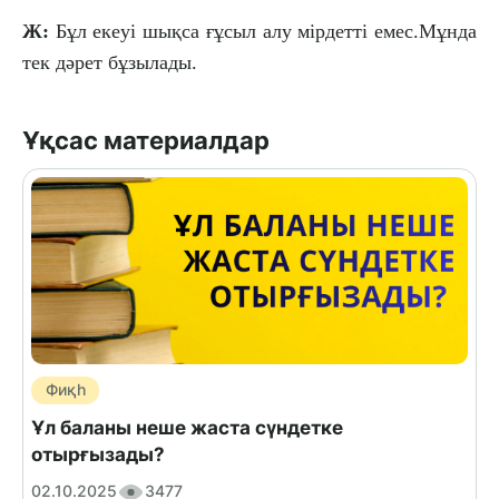
Ж:
Бұл екеуі шықса ғұсыл алу мірдетті емес.Мұнда
тек дәрет бұзылады.
Ұқсас материалдар
Фиқһ
Ұл баланы неше жаста сүндетке
отырғызады?
02.10.2025
3477