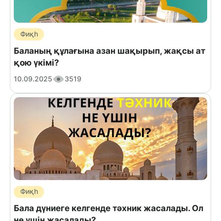
Фиқһ
Баланың құлағына азан шақырып, жақсы ат
қою үкімі?
10.09.2025
3519
Фиқһ
Бала дүниеге келгенде тәхник жасалады. Ол
не үшін жасалады?