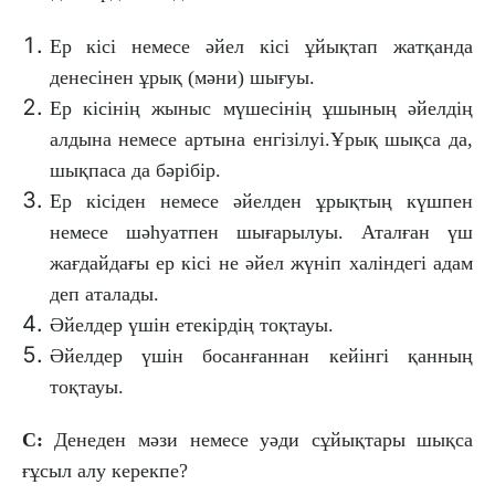
Ер кісі немесе әйел кісі ұйықтап жатқанда
денесінен ұрық (мәни) шығуы.
Ер кісінің жыныс мүшесінің ұшының әйелдің
алдына немесе артына енгізілуі.Ұрық шықса да,
шықпаса да бәрібір.
Ер кісіден немесе әйелден ұрықтың күшпен
немесе шәһуатпен шығарылуы. Аталған үш
жағдайдағы ер кісі не әйел жүніп халіндегі адам
деп аталады.
Әйелдер үшін етекірдің тоқтауы.
Әйелдер үшін босанғаннан кейінгі қанның
тоқтауы.
С:
Денеден мәзи немесе уәди сұйықтары шықса
ғұсыл алу керекпе?