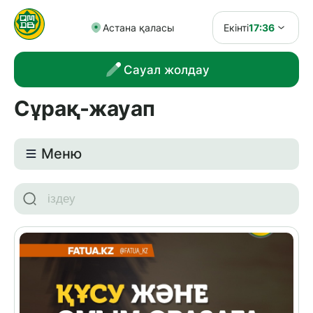
Астана қаласы
Екінті
17:36
Сауал жолдау
Сұрақ-жауап
Meню