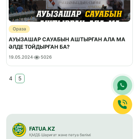
Ораза
АУЫЗАШАР САУАБЫН АШТЫРҒАН АЛА МА
ӘЛДЕ ТОЙДЫРҒАН БА?
19.05.2024
5026
4
5
FATUA.KZ
ҚМДБ Шариғат және пәтуа бөлімі