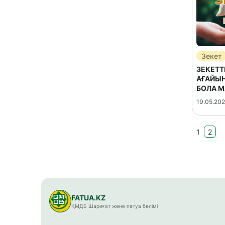
Зекет
ЗЕКЕТТ
АҒАЙЫН
БОЛА М
19.05.20
1
2
FATUA.KZ
ҚМДБ Шариғат және пәтуа бөлімі