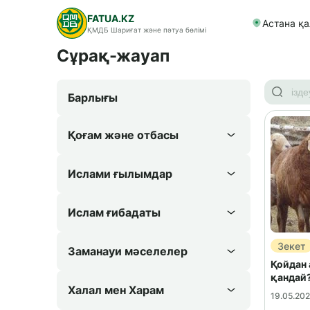
FATUA.KZ
Астана қ
ҚМДБ Шариғат және пәтуа бөлімі
Сұрақ-жауап
Барлығы
Қоғам және отбасы
Ислами ғылымдар
Ислам ғибадаты
Зекет
Заманауи мәселелер
Қойдан 
қандай
Халал мен Харам
19.05.20