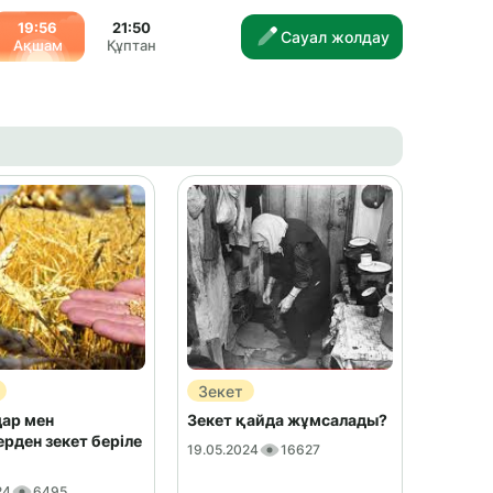
19:56
21:50
Сауал жолдау
Ақшам
Құптан
Зекет
ар мен
Зекет қайда жұмсалады?
рден зекет беріле
19.05.2024
16627
24
6495