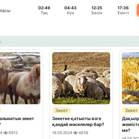
02:49
04:43
12:25
17:36
аласы
Таң
Күн
Бесін
Екінті
Зекет
Зекет
алынатын зекет
Зекетке қатысты өзге
Дақылд
?
қандай мәселелер бар?
жемісте
ме?
24
6912
19.05.2024
4638
19.05.20