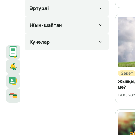
Әртүрлі
Жын-шайтан
Күнәлар
Зекет
Жылқыда
ме?
19.05.20