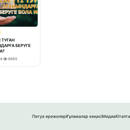
І ТУҒАН
ДАРҒА БЕРУГЕ
А?
24
8665
Пәтуа ережелері
Ғұламалар кеңесі
Медиа
Кітапт